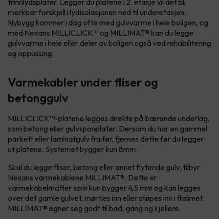
trinnlydsplater. Legger du platene i 2. etasje vil det bli
merkbar forskjell i lydisolasjonen ned til underetasjen.
Nybygg kommer i dag ofte med gulvvarme i hele boligen, og
med Nexans MILLICLICK™ og MILLIMAT® kan du legge
gulvvarme i hele eller deler av boligen også ved rehabilitering
og oppussing.
Varmekabler under fliser og
betonggulv
MILLICLICK™-platene legges direkte på bærende underlag,
som betong eller gulvsponplater. Dersom du har en gammel
parkett eller laminatgulv fra før, fjernes dette før du legger
ut platene. Systemet bygger kun 8mm.
Skal du legge fliser, betong eller annet flytende gulv, tilbyr
Nexans varmekablene MILLIMAT®. Dette er
varmekabelmatter som kun bygger 4,5 mm og kan legges
over det gamle gulvet, mørtles inn eller støpes inn i flislimet.
MILLIMAT® egner seg godt til bad, gang og kjellere.