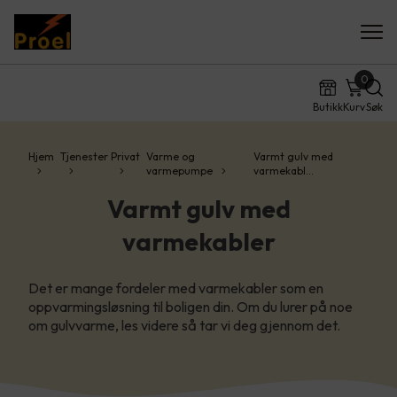
0
Butikk
Kurv
Søk
Hjem
Tjenester
Privat
Varme og
Varmt gulv med
varmepumpe
varmekabl…
Varmt gulv med
varmekabler
Det er mange fordeler med varmekabler som en
oppvarmingsløsning til boligen din. Om du lurer på noe
om gulvvarme, les videre så tar vi deg gjennom det.