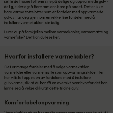
sette de frosne føttene sine på deilige og oppvarmede gulv -
det gjelder også flere rom enn bare på badet. Det er ikke
bare varme tottelotter som er fordelen med oppvarmede
gulv, vi tar deg gjennom en rekke fine fordeler med å
installere varmekabler i din bolig.
Lurer du på forskjellen mellom varmekabler, varmematte og
varmefolie?
Det kan du lese her.
Hvorfor installere varmekabler?
Det er mange fordeler med å velge varmekabler,
varmefolie eller varmematte som oppvarmingsskilde. Her
har vi listet opp noen av fordelene med å installere
gulvvarme, slik at du kan få en oversikt over hvorfor det kan
lønne seg å velge akkurat dette til dine gulv.
Komfortabel oppvarming
Varmekabler gir en behagelig varme som sprer seg jevnt ut i