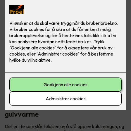
Ved å installere varmekabler får du en jevn og behagelig
varme som spres over hele gulvflaten, perfekt for
vinterkvelder i vårt over gjennomsnittet kalde land.
Få varmen i kalde tær med
gulvvarme
Det er lite som slår følelsen av å stå opp en kald morgen, og