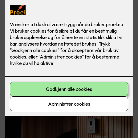
Elbil er kommet for å bli. Med elbillader hjemme har du
alltid fulladet bil, klar for både store og små eventyr. Foto:
Easee