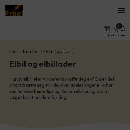
0
Butikk
Kurv
Søk
Hjem
Tjenester
Privat
Elbillading
Elbil og elbillader
Har du elbil, eller vurderer å skaffe deg en? Da er det
smart å sette seg inn i de ulike ladeløsningene. Vi har
samlet våre beste tips og råd om elbillading, slik at
valget blir litt enklere for deg.