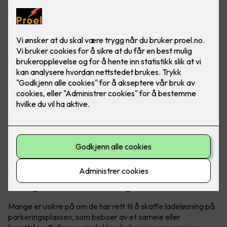
Visste du at du har krav på elbillader hjemme, uavhengig
om du bor i borettslag eller sameie? Det er godt å vite om
du har eller skal skaffe elbil.
Tidligere gjaldt det kun for sameie,
nå også for borettslag
Mange er usikre på om de har rett til å skaffe ladeløsning på
parkeringsplassen, som beboer av et sameie eller