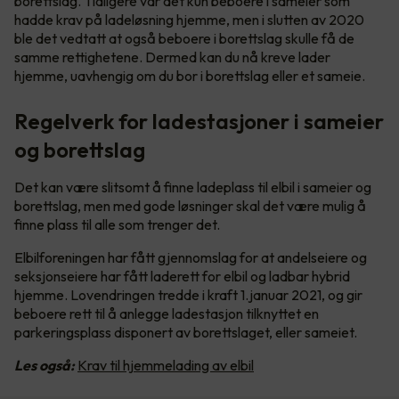
borettslag. Tidligere var det kun beboere i sameier som
hadde krav på ladeløsning hjemme, men i slutten av 2020
ble det vedtatt at også beboere i borettslag skulle få de
samme rettighetene. Dermed kan du nå kreve lader
hjemme, uavhengig om du bor i borettslag eller et sameie.
Regelverk for ladestasjoner i sameier
og borettslag
Det kan være slitsomt å finne ladeplass til elbil i sameier og
borettslag, men med gode løsninger skal det være mulig å
finne plass til alle som trenger det.
Elbilforeningen har fått gjennomslag for at andelseiere og
seksjonseiere har fått laderett for elbil og ladbar hybrid
hjemme. Lovendringen tredde i kraft 1.januar 2021, og gir
beboere rett til å anlegge ladestasjon tilknyttet en
parkeringsplass disponert av borettslaget, eller sameiet.
Les også:
Krav til hjemmelading av elbil